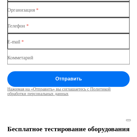
Коммутатор доступа MES1428-02
Организация
*
Ethernet-коммутаторы
Коммутатор доступа MES1428-03
Телефон
*
Коммутаторы доступа
Коммутатор доступа MES1428-04
E-mail
*
Коммутатор доступа MES1428
Коммутатор доступа MES1428
Комметарий
Коммутатор доступа MES1428
Отправить
Коммутатор доступа MES1428
Нажимая на «Отправить» вы соглашаетесь с Политикой
Коммутаторы доступа01
обработки персональных данных
Коммутатор доступа MES1428
Коммутатор доступа MES1428
Бесплатное тестирование оборудования
Коммутатор доступа MES1428