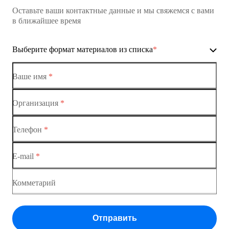
Оставьте ваши контактные данные и мы свяжемся с вами
Коммутатор доступа MES1428
в ближайшее время
Ethernet-коммутаторы
Выберите формат материалов из списка
*
Коммутаторы доступа
Коммутатор доступа MES1428-01
Ваше имя
*
Коммутатор доступа MES1428-02
Организация
*
Ethernet-коммутаторы
Коммутатор доступа MES1428-03
Телефон
*
Коммутаторы доступа
Коммутатор доступа MES1428-04
E-mail
*
Коммутатор доступа MES1428
Коммутатор доступа MES1428
Комметарий
Коммутатор доступа MES1428
Отправить
Коммутатор доступа MES1428