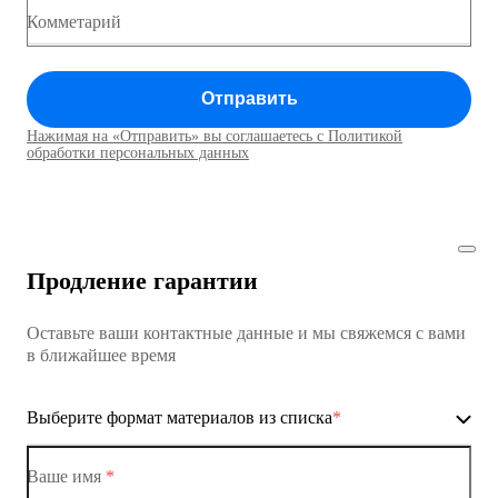
Коммутатор доступа MES1428
Комметарий
Коммутатор доступа MES1428
Отправить
Коммутатор доступа MES1428
Нажимая на «Отправить» вы соглашаетесь с Политикой
Коммутаторы доступа01
обработки персональных данных
Коммутатор доступа MES1428
Коммутатор доступа MES1428
Продление гарантии
Коммутатор доступа MES1428
Оставьте ваши контактные данные и мы свяжемся с вами
Коммутатор доступа MES1428
в ближайшее время
Ethernet-коммутаторы
Выберите формат материалов из списка
*
Коммутаторы доступа
Коммутатор доступа MES1428-01
Ваше имя
*