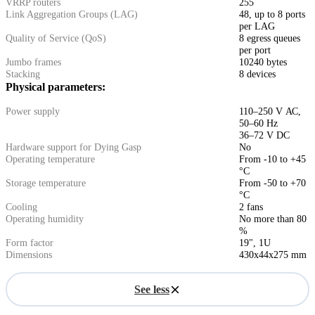
VRRP routers
255
Link Aggregation Groups (LAG)
48, up to 8 ports
per LAG
Quality of Service (QoS)
8 egress queues
per port
Jumbo frames
10240 bytes
Stacking
8 devices
Physical parameters:
Power supply
110–250 V АС,
50–60 Hz
36–72 V DC
Hardware support for Dying Gasp
No
Operating temperature
From -10 to +45
°С
Storage temperature
From -50 to +70
°С
Cooling
2 fans
Operating humidity
No more than 80
%
Form factor
19", 1U
Dimensions
430x44x275 mm
See less