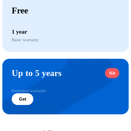
Free
1 year
Basic warranty
Up to 5 years
Hit
Extended warranty
Get