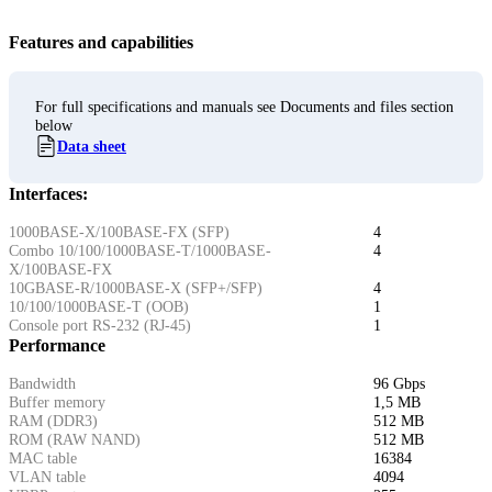
Features and capabilities
For full specifications and manuals see Documents and files section
below
Data sheet
Interfaces:
1000BASE-X/100BASE-FX (SFP)
4
Combo 10/100/1000BASE-T/1000BASE-
4
X/100BASE-FX
10GBASE-R/1000BASE-X (SFP+/SFP)
4
10/100/1000BASE-T (OOB)
1
Console port RS-232 (RJ-45)
1
Performance
Bandwidth
96 Gbps
Buffer memory
1,5 MB
RAM (DDR3)
512 MB
ROM (RAW NAND)
512 MB
MAC table
16384
VLAN table
4094