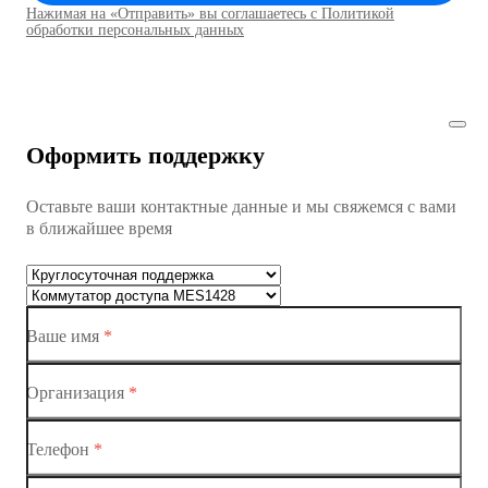
Нажимая на «Отправить» вы соглашаетесь с Политикой
Коммутаторы доступа01
обработки персональных данных
Коммутатор доступа MES1428
Коммутатор доступа MES1428
Оформить поддержку
Коммутатор доступа MES1428
Оставьте ваши контактные данные и мы свяжемся с вами
Коммутатор доступа MES1428
в ближайшее время
Ethernet-коммутаторы
Коммутаторы доступа
Ваше имя
*
Коммутатор доступа MES1428-01
Коммутатор доступа MES1428-02
Организация
*
Коммутатор доступа MES1428-03
Телефон
*
Коммутатор доступа MES1428-04