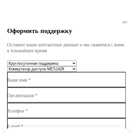
Коммутатор доступа MES1428
Коммутатор доступа MES1428
Оформить поддержку
Коммутатор доступа MES1428
Оставьте ваши контактные данные и мы свяжемся с вами
Коммутатор доступа MES1428
в ближайшее время
Ethernet-коммутаторы
Коммутаторы доступа
Ваше имя
*
Коммутатор доступа MES1428-01
Коммутатор доступа MES1428-02
Организация
*
Коммутатор доступа MES1428-03
Телефон
*
Коммутатор доступа MES1428-04
E-mail
*