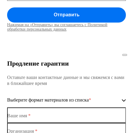
Коммутатор доступа MES1428
Отправить
Коммутатор доступа MES1428
Нажимая на «Отправить» вы соглашаетесь с Политикой
Коммутаторы доступа01
обработки персональных данных
Коммутатор доступа MES1428
Коммутатор доступа MES1428
Продление гарантии
Коммутатор доступа MES1428
Оставьте ваши контактные данные и мы свяжемся с вами
Коммутатор доступа MES1428
в ближайшее время
Ethernet-коммутаторы
Выберите формат материалов из списка
*
Коммутаторы доступа
Коммутатор доступа MES1428-01
Ваше имя
*
Коммутатор доступа MES1428-02
Организация
*