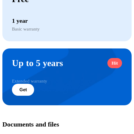
1 year
Basic warranty
Up to 5 years
Hit
Extended warranty
Get
Documents and files