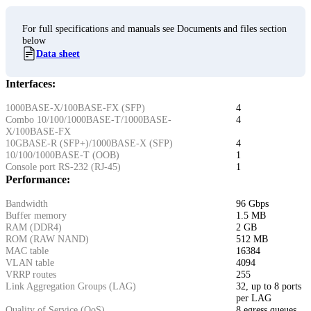
For full specifications and manuals see Documents and files section
below
Data sheet
Interfaces:
1000BASE-X/100BASE-FX (SFP)
4
Combo 10/100/1000BASE-T/1000BASE-
4
X/100BASE-FX
10GBASE-R (SFP+)/1000BASE-X (SFP)
4
10/100/1000BASE-T (OOB)
1
Console port RS-232 (RJ-45)
1
Performance:
Bandwidth
96 Gbps
Buffer memory
1.5 MB
RAM (DDR4)
2 GB
ROM (RAW NAND)
512 MB
MAC table
16384
VLAN table
4094
VRRP routes
255
Link Aggregation Groups (LAG)
32, up to 8 ports
per LAG
Quality of Service (QoS)
8 egress queues