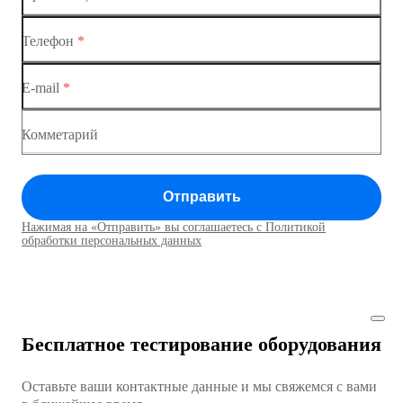
Ethernet-коммутаторы
Коммутатор доступа MES1428-03
Телефон
*
Коммутаторы доступа
Коммутатор доступа MES1428-04
E-mail
*
Коммутатор доступа MES1428
Коммутатор доступа MES1428
Комметарий
Коммутатор доступа MES1428
Отправить
Коммутатор доступа MES1428
Нажимая на «Отправить» вы соглашаетесь с Политикой
Коммутаторы доступа01
обработки персональных данных
Коммутатор доступа MES1428
Коммутатор доступа MES1428
Бесплатное тестирование оборудования
Коммутатор доступа MES1428
Оставьте ваши контактные данные и мы свяжемся с вами
Коммутатор доступа MES1428