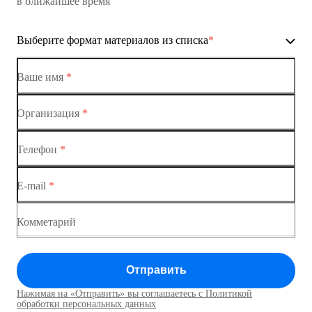
в ближайшее время
Ethernet-коммутаторы
Выберите формат материалов из списка
*
Коммутаторы доступа
Коммутатор доступа MES1428-01
Ваше имя
*
Коммутатор доступа MES1428-02
Организация
*
Ethernet-коммутаторы
Коммутатор доступа MES1428-03
Телефон
*
Коммутаторы доступа
Коммутатор доступа MES1428-04
E-mail
*
Коммутатор доступа MES1428
Коммутатор доступа MES1428
Комметарий
Коммутатор доступа MES1428
Отправить
Коммутатор доступа MES1428
Нажимая на «Отправить» вы соглашаетесь с Политикой
Коммутаторы доступа01
обработки персональных данных