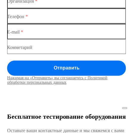
Организация
*
Ethernet-коммутаторы
Коммутатор доступа MES1428-03
Телефон
*
Коммутаторы доступа
Коммутатор доступа MES1428-04
E-mail
*
Коммутатор доступа MES1428
Коммутатор доступа MES1428
Комметарий
Коммутатор доступа MES1428
Отправить
Коммутатор доступа MES1428
Нажимая на «Отправить» вы соглашаетесь с Политикой
Коммутаторы доступа01
обработки персональных данных
Коммутатор доступа MES1428
Коммутатор доступа MES1428
Бесплатное тестирование оборудования
Коммутатор доступа MES1428
Оставьте ваши контактные данные и мы свяжемся с вами
Коммутатор доступа MES1428