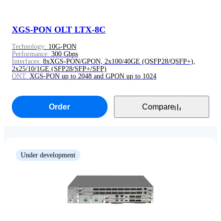
XGS-PON OLT LTX-8C
Technology:
10G-PON
Performance:
300 Gbps
Interfaces:
8xXGS-PON/GPON, 2x100/40GE (QSFP28/QSFP+),
2x25/10/1GE (SFP28/SFP+/SFP)
ONT:
XGS-PON up to 2048 and GPON up to 1024
Order
Compare
Under development