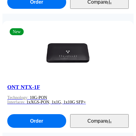
Order
Compare
New
ONT NTX-1F
Technology:
10G-PON
Interfaces:
1xXGS-PON, 1x1G, 1x10G SFP+
Order
Compare