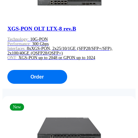
XGS-PON OLT LTX-8 rev.B
Technology:
10G-PON
Performance:
300 Gbps
Interfaces:
8хXGS-PON, 2х25/10/1GE (SFP28/SFP+/SFP),
2х100/40GE (QSFP28/QSFP+)
ONT:
XGS-PON up to 2048 or GPON up to 1024
Order
New