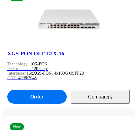
XGS-PON OLT LTX-16
Technology:
10G-PON
Performance:
120 Gbps
Interfaces:
16xXGS-PON, 4x100G QSFP28
ONT:
4096/2048
Order
Compare
New