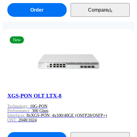
Order
Compare
New
XGS-PON OLT LTX-8
Technology:
10G-PON
Performance:
300 Gbps
Interfaces:
8xXGS-PON, 4x100/40GE (QSFP28/QSFP+)
ONT:
2048/1024