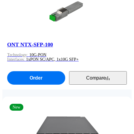
ONT NTX-SFP-100
Technology:
10G-PON
Interfaces:
1хPON SC/APC, 1х10G SFP+
Order
Compare
New