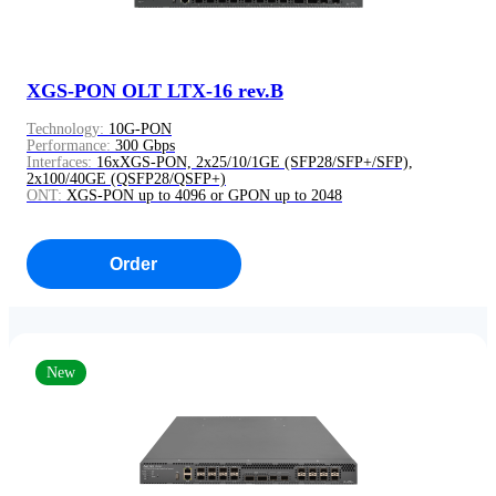
XGS-PON OLT LTX-16 rev.B
Technology:
10G-PON
Performance:
300 Gbps
Interfaces:
16хXGS-PON, 2х25/10/1GE (SFP28/SFP+/SFP),
2х100/40GE (QSFP28/QSFP+)
ONT:
XGS-PON up to 4096 or GPON up to 2048
Order
New