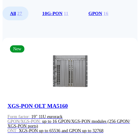
All
27
10G-PON
11
GPON
16
New
XGS-PON OLT MA5160
Form factor:
19" 11U eurorack
GPON/XGS-PON:
up to 16 GPON/XGS-PON modules (256 GPON/
XGS-PON ports)
ONT:
XGS-PON up to 65536 and GPON up to 32768