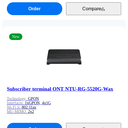
Order
Compare
New
Subscriber terminal ONT NTU-RG-5520G-Wax
Technology:
GPON
Interfaces:
1xGPON, 4x1G
Wi-Fi 6:
802.11ax
MU-MIMO:
2x2