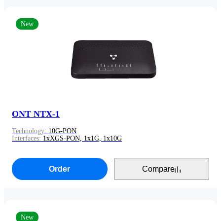
New
ONT NTX-1
Technology:
10G-PON
Interfaces:
1xXGS-PON, 1x1G, 1x10G
Order
Compare
New