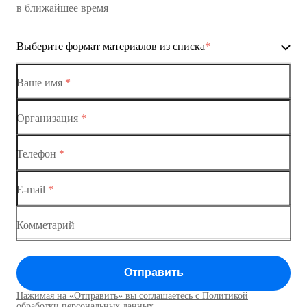
в ближайшее время
Ethernet-коммутаторы
Выберите формат материалов из списка
*
Коммутаторы доступа
Коммутатор доступа MES1428-01
Ваше имя
*
Коммутатор доступа MES1428-02
Организация
*
Ethernet-коммутаторы
Коммутатор доступа MES1428-03
Телефон
*
Коммутаторы доступа
Коммутатор доступа MES1428-04
E-mail
*
Коммутатор доступа MES1428
Коммутатор доступа MES1428
Комметарий
Коммутатор доступа MES1428
Отправить
Коммутатор доступа MES1428
Нажимая на «Отправить» вы соглашаетесь с Политикой
Коммутаторы доступа01
обработки персональных данных