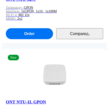
Technology:
GPON
Interfaces:
1xGPON, 1x1G, 1x100M
Wi-Fi 4:
802.11n
MIMO:
2x2
Order
Compare
New
ONT NTU-1L GPON