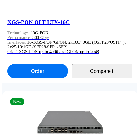
XGS-PON OLT LTX-16C
Technology:
10G-PON
Performance:
300 Gbps
Interfaces:
16xXGS-PON/GPON, 2x100/40GE (QSFP28/QSFP+),
2x25/10/1GE (SFP28/SFP+/SFP)
ONT:
XGS-PON up to 4096 and GPON up to 2048
Order
Compare
New