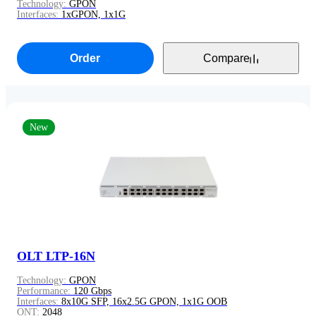
Technology:
GPON
Interfaces:
1xGPON, 1x1G
Order
Compare
New
OLT LTP-16N
Technology:
GPON
Performance:
120 Gbps
Interfaces:
8x10G SFP, 16x2.5G GPON, 1x1G OOB
ONT:
2048