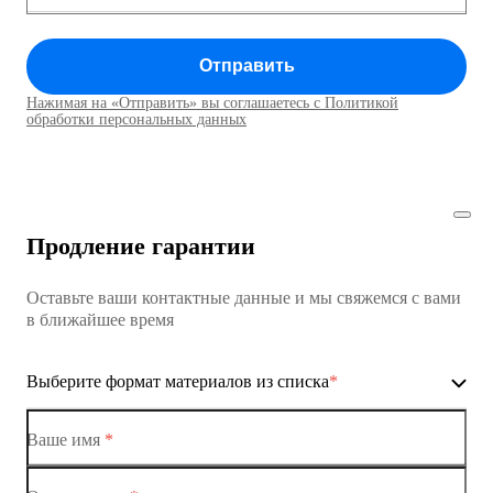
Коммутатор доступа MES1428
Отправить
Коммутатор доступа MES1428
Нажимая на «Отправить» вы соглашаетесь с Политикой
Коммутаторы доступа01
обработки персональных данных
Коммутатор доступа MES1428
Коммутатор доступа MES1428
Продление гарантии
Коммутатор доступа MES1428
Оставьте ваши контактные данные и мы свяжемся с вами
Коммутатор доступа MES1428
в ближайшее время
Ethernet-коммутаторы
Выберите формат материалов из списка
*
Коммутаторы доступа
Коммутатор доступа MES1428-01
Ваше имя
*
Коммутатор доступа MES1428-02