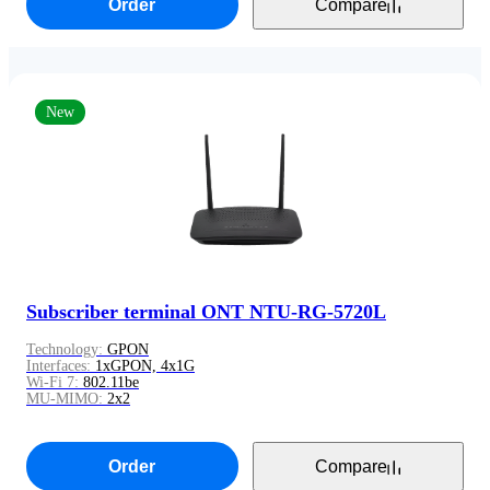
Order
Compare
New
Subscriber terminal ONT NTU-RG-5720L
Technology:
GPON
Interfaces:
1xGPON, 4x1G
Wi-Fi 7:
802.11be
MU-MIMO:
2x2
Order
Compare