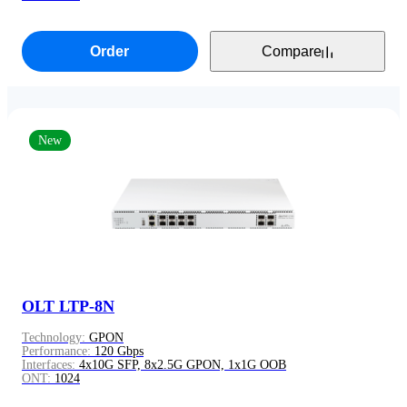
Order
Compare
New
OLT LTP-8N
Technology:
GPON
Performance:
120 Gbps
Interfaces:
4x10G SFP, 8x2.5G GPON, 1x1G OOB
ONT:
1024