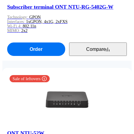
Subscriber terminal ONT NTU-RG-5402G-W
Technology:
GPON
Interfaces:
1xGPON, 4x1G, 2xFXS
Wi-Fi 4:
802.11n
MIMO:
2x2
Order
Compare
Sale of leftovers
ONT NTU-52W