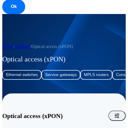
Ok
Home
Products
Optical access (xPON)
Optical access (xPON)
Ethernet switches
Service gateways
MPLS routers
Consol
Optical access (xPON)