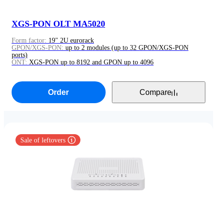
XGS-PON OLT MA5020
Form factor:
19" 2U eurorack
GPON/XGS-PON:
up to 2 modules (up to 32 GPON/XGS-PON
ports)
ONT:
XGS-PON up to 8192 and GPON up to 4096
Order
Compare
Sale of leftovers