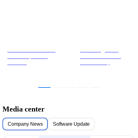
Documents and files
Knowledge base
Data sheets, manuals,
Useful articles on the
firmwares
hardware setup
Media center
Company News
Software Update