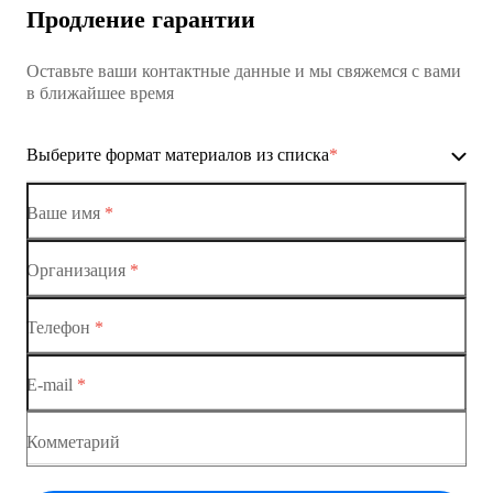
Продление гарантии
Коммутатор доступа MES1428
Оставьте ваши контактные данные и мы свяжемся с вами
Коммутатор доступа MES1428
в ближайшее время
Ethernet-коммутаторы
Выберите формат материалов из списка
*
Коммутаторы доступа
Коммутатор доступа MES1428-01
Ваше имя
*
Коммутатор доступа MES1428-02
Организация
*
Ethernet-коммутаторы
Коммутатор доступа MES1428-03
Телефон
*
Коммутаторы доступа
Коммутатор доступа MES1428-04
E-mail
*
Коммутатор доступа MES1428
Коммутатор доступа MES1428
Комметарий
Коммутатор доступа MES1428