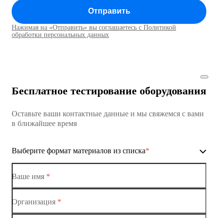
Отправить
Коммутатор доступа MES1428
Нажимая на «Отправить» вы соглашаетесь с Политикой
Коммутаторы доступа01
обработки персональных данных
Коммутатор доступа MES1428
Коммутатор доступа MES1428
Бесплатное тестирование оборудования
Коммутатор доступа MES1428
Оставьте ваши контактные данные и мы свяжемся с вами
Коммутатор доступа MES1428
в ближайшее время
Ethernet-коммутаторы
Выберите формат материалов из списка
*
Коммутаторы доступа
Коммутатор доступа MES1428-01
Ваше имя
*
Коммутатор доступа MES1428-02
Организация
*
Ethernet-коммутаторы
Коммутатор доступа MES1428-03