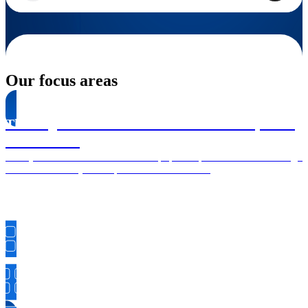
Our focus areas
The largest manufacturer in Eastern Europe and
Central Asia
Full cycle of telecommunications equipment production: from design
to release of ready-made products to the market