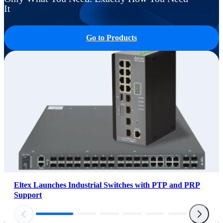
It
Go to Products
Eltex Launches Industrial Switches with PTP and PRP
Support