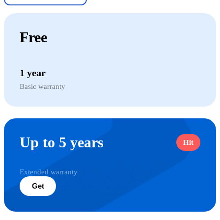
Free
1 year
Basic warranty
Up to 5 years
Hit
Extended warranty
Get