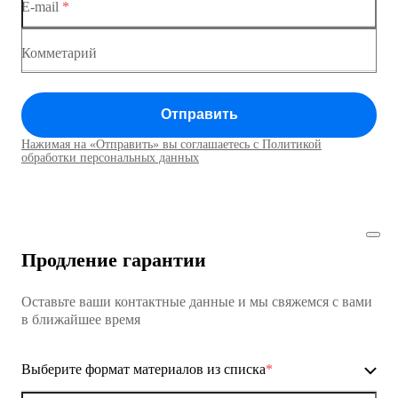
E-mail
*
Коммутатор доступа MES1428
Коммутатор доступа MES1428
Комметарий
Коммутатор доступа MES1428
Отправить
Коммутатор доступа MES1428
Нажимая на «Отправить» вы соглашаетесь с Политикой
Коммутаторы доступа01
обработки персональных данных
Коммутатор доступа MES1428
Коммутатор доступа MES1428
Продление гарантии
Коммутатор доступа MES1428
Оставьте ваши контактные данные и мы свяжемся с вами
Коммутатор доступа MES1428
в ближайшее время
Ethernet-коммутаторы
Выберите формат материалов из списка
*
Коммутаторы доступа