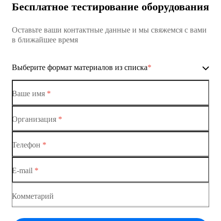
Бесплатное тестирование оборудования
Коммутатор доступа MES1428
Оставьте ваши контактные данные и мы свяжемся с вами
Коммутатор доступа MES1428
в ближайшее время
Ethernet-коммутаторы
Выберите формат материалов из списка
*
Коммутаторы доступа
Коммутатор доступа MES1428-01
Ваше имя
*
Коммутатор доступа MES1428-02
Организация
*
Ethernet-коммутаторы
Коммутатор доступа MES1428-03
Телефон
*
Коммутаторы доступа
Коммутатор доступа MES1428-04
E-mail
*
Коммутатор доступа MES1428
Коммутатор доступа MES1428
Комметарий
Коммутатор доступа MES1428