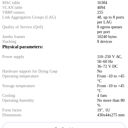
MAC table
16384
VLAN table
4094
VRRP routers
255
Link Aggregation Groups (LAG)
48, up to 8 ports
per LAG
Quality of Service (QoS)
8 egress queues
per port
Jumbo frames
10240 bytes
Stacking
8 devices
Physical parameters:
Power supply
110–250 V АС,
50–60 Hz
36–72 V DC
Hardware support for Dying Gasp
No
Operating temperature
From -10 to +45
°С
Storage temperature
From -10 to +45
°С
Cooling
4 fans
Operating humidity
No more than 80
%
Form factor
19", 1U
Dimensions
430x44x275 mm