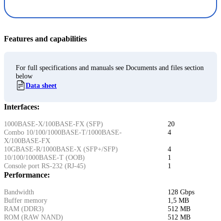
Features and capabilities
For full specifications and manuals see Documents and files section
below
Data sheet
Interfaces:
1000BASE-X/100BASE-FX (SFP)
20
Combo 10/100/1000BASE-T/1000BASE-
4
X/100BASE-FX
10GBASE-R/1000BASE-X (SFP+/SFP)
4
10/100/1000BASE-T (OOB)
1
Console port RS-232 (RJ-45)
1
Performance:
Bandwidth
128 Gbps
Buffer memory
1,5 MB
RAM (DDR3)
512 MB
ROM (RAW NAND)
512 MB