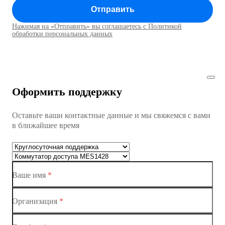
Отправить
Коммутатор доступа MES1428
Нажимая на «Отправить» вы соглашаетесь с Политикой
Коммутаторы доступа01
обработки персональных данных
Коммутатор доступа MES1428
Коммутатор доступа MES1428
Оформить поддержку
Коммутатор доступа MES1428
Оставьте ваши контактные данные и мы свяжемся с вами
Коммутатор доступа MES1428
в ближайшее время
Ethernet-коммутаторы
Коммутаторы доступа
Ваше имя
*
Коммутатор доступа MES1428-01
Коммутатор доступа MES1428-02
Организация
*
Коммутатор доступа MES1428-03