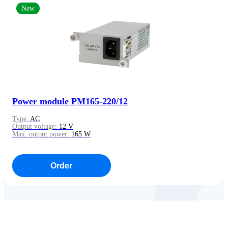
New
Power module PM165-220/12
Type:
AC
Output voltage:
12 V
Max. output power:
165 W
Order