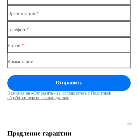
Организация
*
Ethernet-коммутаторы
Телефон
*
Коммутаторы доступа
E-mail
*
Коммутатор доступа MES1428
Коммутатор доступа MES1428
Комметарий
Коммутатор доступа MES1428
Отправить
Коммутатор доступа MES1428
Нажимая на «Отправить» вы соглашаетесь с Политикой
Коммутаторы доступа01
обработки персональных данных
Коммутатор доступа MES1428
Коммутатор доступа MES1428
Продление гарантии
Коммутатор доступа MES1428