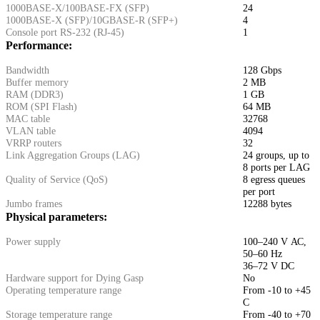
1000BASE-X/100BASE-FX (SFP)
24
1000BASE-X (SFP)/10GBASE-R (SFP+)
4
Console port RS-232 (RJ-45)
1
Performance:
Bandwidth
128 Gbps
Buffer memory
2 MB
RAM (DDR3)
1 GB
ROM (SPI Flash)
64 MB
MAC table
32768
VLAN table
4094
VRRP routers
32
Link Aggregation Groups (LAG)
24 groups, up to
8 ports per LAG
Quality of Service (QoS)
8 egress queues
per port
Jumbo frames
12288 bytes
Physical parameters:
Power supply
100–240 V АС,
50–60 Hz
36–72 V DC
Hardware support for Dying Gasp
No
Operating temperature range
From -10 to +45
C
Storage temperature range
From -40 to +70