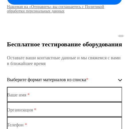
Нажимая на «Отправить» вы соглашаетесь с Политикой
Коммутаторы доступа01
обработки персональных данных
Коммутатор доступа MES1428
Коммутатор доступа MES1428
Бесплатное тестирование оборудования
Коммутатор доступа MES1428
Оставьте ваши контактные данные и мы свяжемся с вами
Коммутатор доступа MES1428
в ближайшее время
Ethernet-коммутаторы
Выберите формат материалов из списка
*
Коммутаторы доступа
Коммутатор доступа MES1428-01
Ваше имя
*
Коммутатор доступа MES1428-02
Организация
*
Ethernet-коммутаторы
Коммутатор доступа MES1428-03
Телефон
*
Коммутаторы доступа