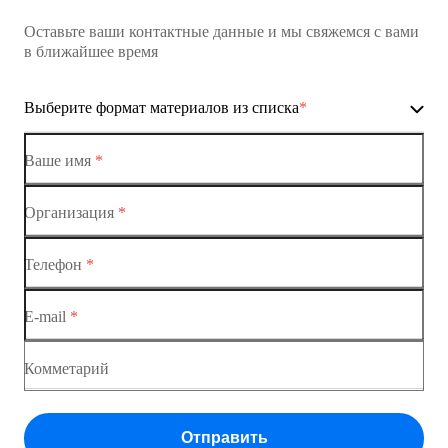
Оставьте ваши контактные данные и мы свяжемся с вами
Коммутатор доступа MES1428
в ближайшее время
Ethernet-коммутаторы
Выберите формат материалов из списка
*
Коммутаторы доступа
Коммутатор доступа MES1428-01
Ваше имя
*
Коммутатор доступа MES1428-02
Организация
*
Ethernet-коммутаторы
Коммутатор доступа MES1428-03
Телефон
*
Коммутаторы доступа
Коммутатор доступа MES1428-04
E-mail
*
Коммутатор доступа MES1428
Коммутатор доступа MES1428
Комметарий
Коммутатор доступа MES1428
Отправить
Коммутатор доступа MES1428