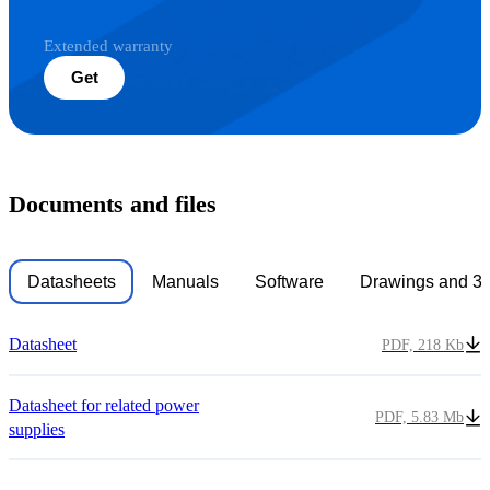
Extended warranty
Get
Documents and files
Datasheets
Manuals
Software
Drawings and 3
Datasheet
PDF, 218 Kb
Datasheet for related power
PDF, 5.83 Mb
supplies