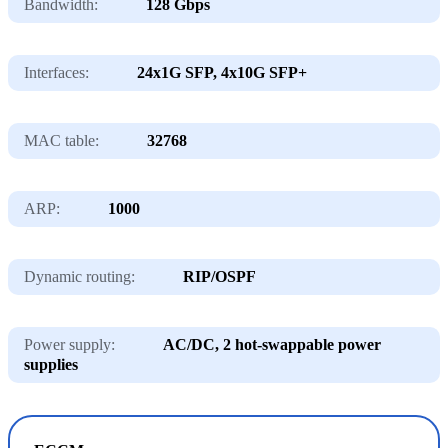
Bandwidth:
128 Gbps
Interfaces:
24x1G SFP, 4x10G SFP+
MAC table:
32768
ARP:
1000
Dynamic routing:
RIP/OSPF
Power supply:
AC/DC, 2 hot-swappable power
supplies