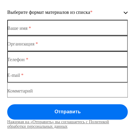
Ethernet-коммутаторы
Выберите формат материалов из списка
*
Коммутаторы доступа
Коммутатор доступа MES1428-01
Ваше имя
*
Коммутатор доступа MES1428-02
Организация
*
Ethernet-коммутаторы
Коммутатор доступа MES1428-03
Телефон
*
Коммутаторы доступа
Коммутатор доступа MES1428-04
E-mail
*
Коммутатор доступа MES1428
Коммутатор доступа MES1428
Комметарий
Коммутатор доступа MES1428
Отправить
Коммутатор доступа MES1428
Нажимая на «Отправить» вы соглашаетесь с Политикой
Коммутаторы доступа01
обработки персональных данных