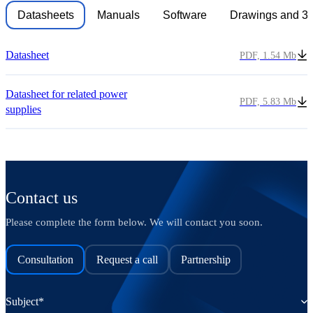
Datasheets
Manuals
Software
Drawings and 3
Datasheet
PDF, 1.54 Mb
Datasheet for related power
PDF, 5.83 Mb
supplies
Contact us
Please complete the form below. We will contact you soon.
Consultation
Request a call
Partnership
Subject*