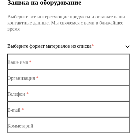
Заявка на оборудование
Выберите все интересующие продукты и оставьте ваши
контактные данные. Мы свяжемся с вами в ближайшее
время
Выберите формат материалов из списка
*
Ваше имя
*
Организация
*
Ethernet-коммутаторы
Телефон
*
Коммутаторы доступа
E-mail
*
Коммутатор доступа MES1428
Коммутатор доступа MES1428
Комметарий
Коммутатор доступа MES1428