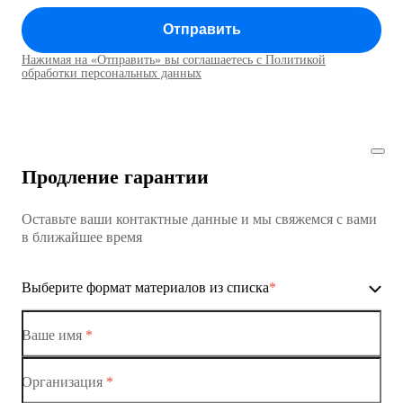
Отправить
Коммутатор доступа MES1428
Нажимая на «Отправить» вы соглашаетесь с Политикой
Коммутаторы доступа01
обработки персональных данных
Коммутатор доступа MES1428
Коммутатор доступа MES1428
Продление гарантии
Коммутатор доступа MES1428
Оставьте ваши контактные данные и мы свяжемся с вами
Коммутатор доступа MES1428
в ближайшее время
Ethernet-коммутаторы
Выберите формат материалов из списка
*
Коммутаторы доступа
Коммутатор доступа MES1428-01
Ваше имя
*
Коммутатор доступа MES1428-02
Организация
*