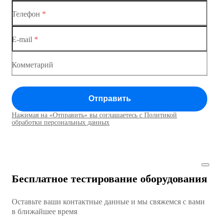
Ethernet-коммутаторы
Коммутатор доступа MES1428-03
Телефон
*
Коммутаторы доступа
Коммутатор доступа MES1428-04
E-mail
*
Коммутатор доступа MES1428
Коммутатор доступа MES1428
Комметарий
Коммутатор доступа MES1428
Отправить
Коммутатор доступа MES1428
Нажимая на «Отправить» вы соглашаетесь с Политикой
Коммутаторы доступа01
обработки персональных данных
Коммутатор доступа MES1428
Коммутатор доступа MES1428
Бесплатное тестирование оборудования
Коммутатор доступа MES1428
Оставьте ваши контактные данные и мы свяжемся с вами
Коммутатор доступа MES1428
в ближайшее время