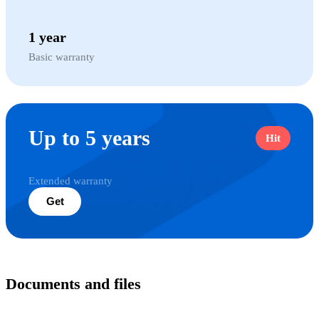
1 year
Basic warranty
Up to 5 years
Hit
Extended warranty
Get
Documents and files