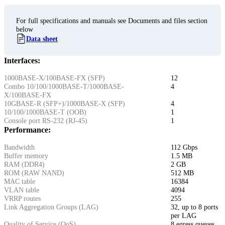
For full specifications and manuals see Documents and files section
below
Data sheet
Interfaces:
1000BASE-X/100BASE-FX (SFP)
12
Combo 10/100/1000BASE-T/1000BASE-
4
X/100BASE-FX
10GBASE-R (SFP+)/1000BASE-X (SFP)
4
10/100/1000BASE-T (OOB)
1
Console port RS-232 (RJ-45)
1
Performance:
Bandwidth
112 Gbps
Buffer memory
1.5 MB
RAM (DDR4)
2 GB
ROM (RAW NAND)
512 MB
MAC table
16384
VLAN table
4094
VRRP routes
255
Link Aggregation Groups (LAG)
32, up to 8 ports
per LAG
Quality of Service (QoS)
8 egress queues