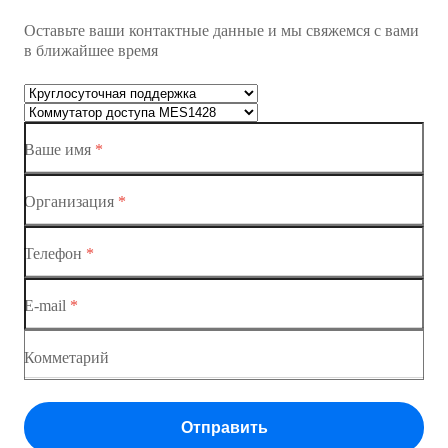
Оставьте ваши контактные данные и мы свяжемся с вами
Коммутатор доступа MES1428
в ближайшее время
Ethernet-коммутаторы
Коммутаторы доступа
Ваше имя
*
Коммутатор доступа MES1428-01
Коммутатор доступа MES1428-02
Организация
*
Коммутатор доступа MES1428-03
Телефон
*
Коммутатор доступа MES1428-04
E-mail
*
Комметарий
Отправить