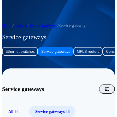
Home
Products
Service gateways
Service gateways
Service gateways
Ethernet switches
Service gateways
MPLS routers
Consol
Service gateways
All
16
Service gateways
16