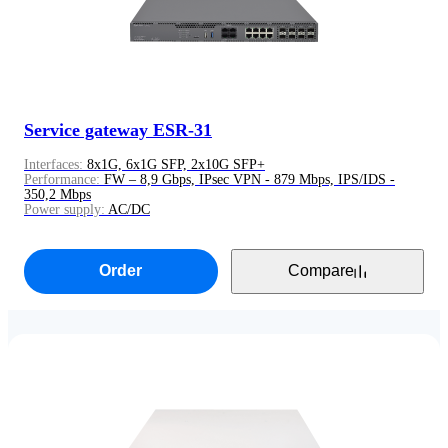
Service gateway ESR-31
Interfaces:
8x1G, 6x1G SFP, 2x10G SFP+
Performance:
FW – 8,9 Gbps, IPsec VPN - 879 Mbps, IPS/IDS -
350,2 Mbps
Power supply:
AC/DC
Order
Compare