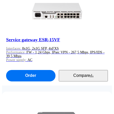
Service gateway ESR-15VF
Interfaces:
8x1G, 2x1G SFP, 4xFXS
Performance:
FW - 1,24 Gbps, IPsec VPN - 267,5 Mbps, IPS/IDS -
39,5 Mbps
Power supply:
AC
Order
Compare