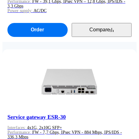
Performance:
FW - 39,1 Gbps, IPsec VPN – 12,8 Gbps, IPS/IDS -
3,3 Gbps
Power supply:
AC/DC
Order
Compare
Service gateway ESR-30
Interfaces:
4x1G, 2x10G SFP+
Performance:
FW - 7,7 Gbps, IPsec VPN - 884 Mbps, IPS/IDS -
336,3 Mbps