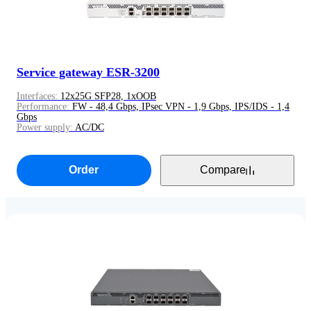
Service gateway ESR-3200
Interfaces:
12x25G SFP28, 1xOOB
Performance:
FW - 48,4 Gbps, IPsec VPN - 1,9 Gbps, IPS/IDS - 1,4
Gbps
Power supply:
AC/DC
Order
Compare