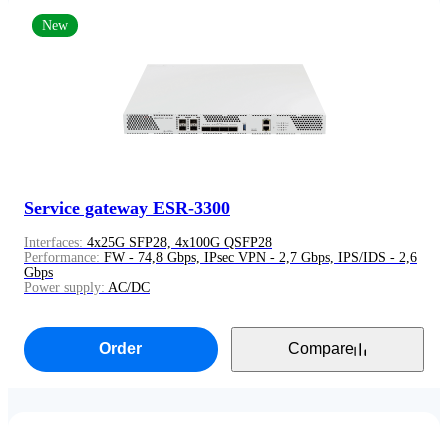
New
Service gateway ESR-3300
Interfaces:
4x25G SFP28, 4x100G QSFP28
Performance:
FW - 74,8 Gbps, IPsec VPN - 2,7 Gbps, IPS/IDS - 2,6
Gbps
Power supply:
AC/DC
Order
Compare