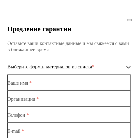
Коммутатор доступа MES1428
Коммутатор доступа MES1428
Продление гарантии
Коммутатор доступа MES1428
Оставьте ваши контактные данные и мы свяжемся с вами
Коммутатор доступа MES1428
в ближайшее время
Ethernet-коммутаторы
Выберите формат материалов из списка
*
Коммутаторы доступа
Коммутатор доступа MES1428-01
Ваше имя
*
Коммутатор доступа MES1428-02
Организация
*
Ethernet-коммутаторы
Коммутатор доступа MES1428-03
Телефон
*
Коммутаторы доступа
Коммутатор доступа MES1428-04
E-mail
*
Коммутатор доступа MES1428