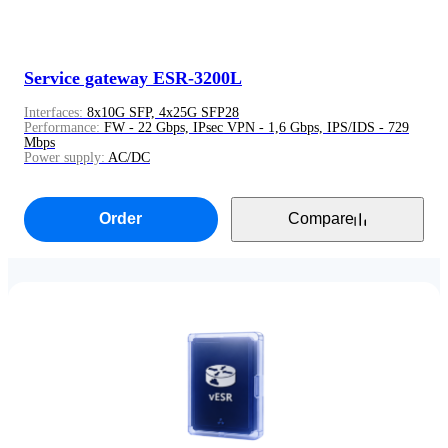
Service gateway ESR-3200L
Interfaces:
8x10G SFP, 4x25G SFP28
Performance:
FW - 22 Gbps, IPsec VPN - 1,6 Gbps, IPS/IDS - 729
Mbps
Power supply:
AC/DC
Order
Compare