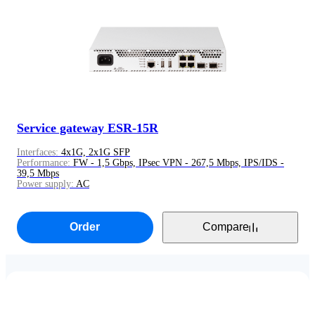
Service gateway ESR-15R
Interfaces:
4x1G, 2x1G SFP
Performance:
FW - 1,5 Gbps, IPsec VPN - 267,5 Mbps, IPS/IDS -
39,5 Mbps
Power supply:
AC
Order
Compare