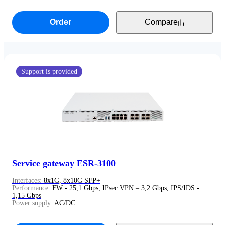
Order
Compare
Production is over
Support is provided
Service gateway ESR-3100
Interfaces:
8x1G, 8x10G SFP+
Performance:
FW - 25,1 Gbps, IPsec VPN – 3,2 Gbps, IPS/IDS -
1,15 Gbps
Power supply:
AC/DC