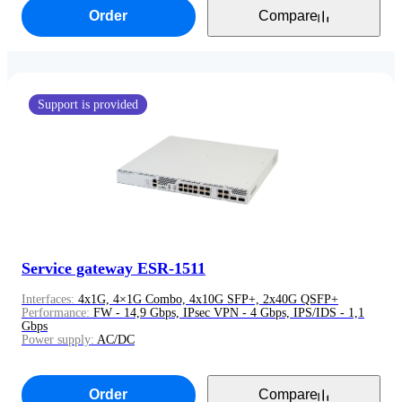
Order
Compare
Production is over
Support is provided
Service gateway ESR-1511
Interfaces:
4x1G, 4×1G Combo, 4x10G SFP+, 2x40G QSFP+
Performance:
FW - 14,9 Gbps, IPsec VPN - 4 Gbps, IPS/IDS - 1,1
Gbps
Power supply:
AC/DC
Order
Compare