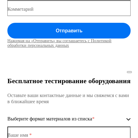
Коммутатор доступа MES1428
Комметарий
Коммутатор доступа MES1428
Отправить
Коммутатор доступа MES1428
Нажимая на «Отправить» вы соглашаетесь с Политикой
Коммутаторы доступа01
обработки персональных данных
Коммутатор доступа MES1428
Коммутатор доступа MES1428
Бесплатное тестирование оборудования
Коммутатор доступа MES1428
Оставьте ваши контактные данные и мы свяжемся с вами
Коммутатор доступа MES1428
в ближайшее время
Ethernet-коммутаторы
Выберите формат материалов из списка
*
Коммутаторы доступа
Коммутатор доступа MES1428-01
Ваше имя
*