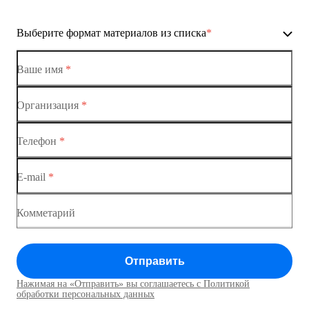
Выберите формат материалов из списка
*
Ваше имя
*
Организация
*
Ethernet-коммутаторы
Телефон
*
Коммутаторы доступа
E-mail
*
Коммутатор доступа MES1428
Коммутатор доступа MES1428
Комметарий
Коммутатор доступа MES1428
Отправить
Коммутатор доступа MES1428
Нажимая на «Отправить» вы соглашаетесь с Политикой
Коммутаторы доступа01
обработки персональных данных