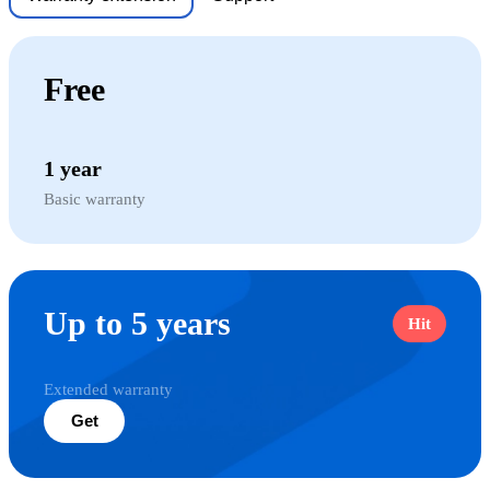
Free
1 year
Basic warranty
Up to 5 years
Hit
Extended warranty
Get