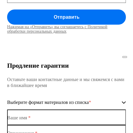
Коммутатор доступа MES1428
Отправить
Коммутатор доступа MES1428
Нажимая на «Отправить» вы соглашаетесь с Политикой
Коммутаторы доступа01
обработки персональных данных
Коммутатор доступа MES1428
Коммутатор доступа MES1428
Продление гарантии
Коммутатор доступа MES1428
Оставьте ваши контактные данные и мы свяжемся с вами
Коммутатор доступа MES1428
в ближайшее время
Ethernet-коммутаторы
Выберите формат материалов из списка
*
Коммутаторы доступа
Коммутатор доступа MES1428-01
Ваше имя
*
Коммутатор доступа MES1428-02