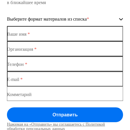
в ближайшее время
Ethernet-коммутаторы
Выберите формат материалов из списка
*
Коммутаторы доступа
Коммутатор доступа MES1428-01
Ваше имя
*
Коммутатор доступа MES1428-02
Организация
*
Ethernet-коммутаторы
Коммутатор доступа MES1428-03
Телефон
*
Коммутаторы доступа
Коммутатор доступа MES1428-04
E-mail
*
Коммутатор доступа MES1428
Коммутатор доступа MES1428
Комметарий
Коммутатор доступа MES1428
Отправить
Коммутатор доступа MES1428
Нажимая на «Отправить» вы соглашаетесь с Политикой
Коммутаторы доступа01
обработки персональных данных