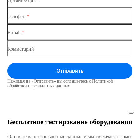
Организация
*
Ethernet-коммутаторы
Коммутатор доступа MES1428-03
Телефон
*
Коммутаторы доступа
Коммутатор доступа MES1428-04
E-mail
*
Коммутатор доступа MES1428
Коммутатор доступа MES1428
Комметарий
Коммутатор доступа MES1428
Отправить
Коммутатор доступа MES1428
Нажимая на «Отправить» вы соглашаетесь с Политикой
Коммутаторы доступа01
обработки персональных данных
Коммутатор доступа MES1428
Коммутатор доступа MES1428
Бесплатное тестирование оборудования
Коммутатор доступа MES1428
Оставьте ваши контактные данные и мы свяжемся с вами
Коммутатор доступа MES1428