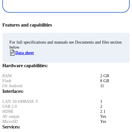
Features and capabilities
For full specifications and manuals see Documents and files section
below
Data sheet
Hardware capabilities:
RAM
2 GB
Flash
8 GB
OS Android
11
Interfaces:
LAN 10/100BASE-T
1
USB 2.0
2
HDMI
2.1
AV output
Yes
MicroSD
Yes
Services: