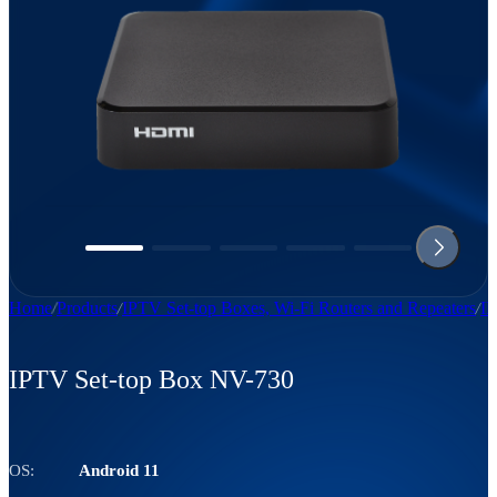
Home
Products
IPTV Set-top Boxes, Wi-Fi Routers and Repeaters
I
IPTV Set-top Box NV-730
OS:
Android 11