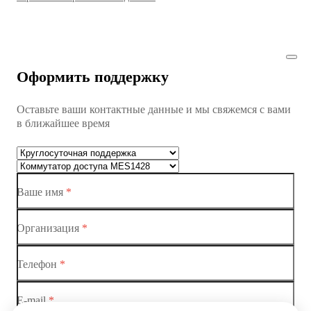
Коммутатор доступа MES1428
Коммутатор доступа MES1428
Оформить поддержку
Коммутатор доступа MES1428
Оставьте ваши контактные данные и мы свяжемся с вами
Коммутатор доступа MES1428
в ближайшее время
Ethernet-коммутаторы
Коммутаторы доступа
Ваше имя
*
Коммутатор доступа MES1428-01
Коммутатор доступа MES1428-02
Организация
*
Коммутатор доступа MES1428-03
Телефон
*
Коммутатор доступа MES1428-04
E-mail
*