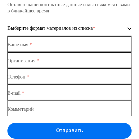
Оставьте ваши контактные данные и мы свяжемся с вами
Коммутатор доступа MES1428
в ближайшее время
Ethernet-коммутаторы
Выберите формат материалов из списка
*
Коммутаторы доступа
Коммутатор доступа MES1428-01
Ваше имя
*
Коммутатор доступа MES1428-02
Организация
*
Ethernet-коммутаторы
Коммутатор доступа MES1428-03
Телефон
*
Коммутаторы доступа
Коммутатор доступа MES1428-04
E-mail
*
Коммутатор доступа MES1428
Коммутатор доступа MES1428
Комметарий
Коммутатор доступа MES1428
Отправить
Коммутатор доступа MES1428