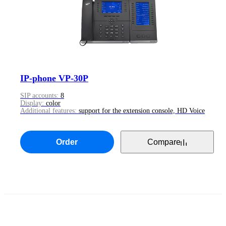
IP-phone VP-30P
SIP accounts:
8
Display:
color
Additional features:
support for the extension console, HD Voice
Order
Compare