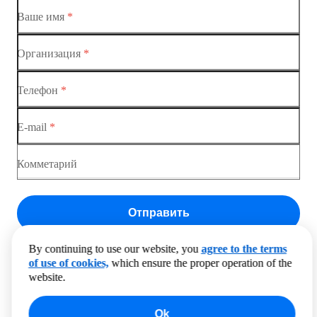
Ваше имя
*
Коммутатор доступа MES1428-01
Коммутатор доступа MES1428-02
Организация
*
Коммутатор доступа MES1428-03
Телефон
*
Коммутатор доступа MES1428-04
E-mail
*
Комметарий
Отправить
Нажимая на «Отправить» вы соглашаетесь с Политикой
обработки персональных данных
By continuing to use our website, you
agree to the terms
of use of cookies,
which ensure the proper operation of the
website.
Ok