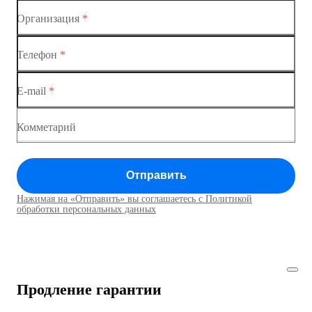
Организация
*
Ethernet-коммутаторы
Телефон
*
Коммутаторы доступа
E-mail
*
Коммутатор доступа MES1428
Коммутатор доступа MES1428
Комметарий
Коммутатор доступа MES1428
Отправить
Коммутатор доступа MES1428
Нажимая на «Отправить» вы соглашаетесь с Политикой
Коммутаторы доступа01
обработки персональных данных
Коммутатор доступа MES1428
Коммутатор доступа MES1428
Продление гарантии
Коммутатор доступа MES1428