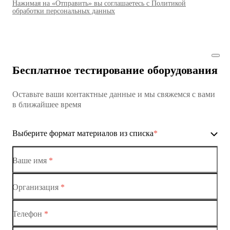
Нажимая на «Отправить» вы соглашаетесь с Политикой
Коммутаторы доступа01
обработки персональных данных
Коммутатор доступа MES1428
Коммутатор доступа MES1428
Бесплатное тестирование оборудования
Коммутатор доступа MES1428
Оставьте ваши контактные данные и мы свяжемся с вами
Коммутатор доступа MES1428
в ближайшее время
Ethernet-коммутаторы
Выберите формат материалов из списка
*
Коммутаторы доступа
Коммутатор доступа MES1428-01
Ваше имя
*
Коммутатор доступа MES1428-02
Организация
*
Ethernet-коммутаторы
Коммутатор доступа MES1428-03
Телефон
*
Коммутаторы доступа
Коммутатор доступа MES1428-04